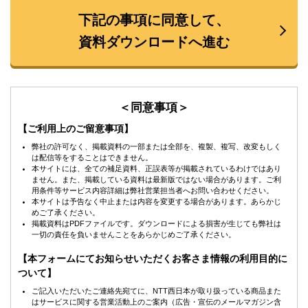
下記の事項に同意して、
資料ダウンロードへ進む
＜同意事項＞
【ご利用上のご留意事項】
弊社の許可なく、掲載資料の一部または全部を、複製、複写、改変もしく
は配信等をすることはできません。
本サイトには、全ての補足資料、正誤表等が掲載されているわけではあり
ません。また、掲載している資料は最新版ではない場合があります。ご利
用条件等サービス内容詳細は弊社営業担当者へお問い合わせください。
本サイトは予告なく中止または内容を変更する場合があります。あらかじ
めご了承ください。
掲載資料はPDFファイルです。ダウンロードによる損害が生じても弊社は
一切の責任を負いませんことをあらかじめご了承ください。
【本フォームにてお知らせいただくお客さま情報の利用目的に
ついて】
ご記入いただいたご連絡先宛てに、NTT西日本が取り扱っている商品また
はサービスに関する営業活動上のご案内（広告・宣伝のメールマガジン含