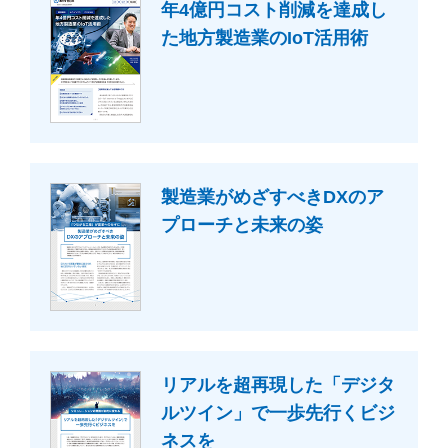
年4億円コスト削減を達成し
た
地方製造業のIoT活用術
製造業がめざすべき
DXのア
プローチと未来の姿
リアルを超再現した「デジタ
ル
ツイン」で一歩先行くビジ
ネスを