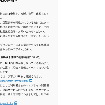
同意事項＞
部または全部を、複製、複写、改変もしく
ん。
、正誤表等が掲載されているわけではあり
料は最新版ではない場合があります。ご利
社営業担当者へお問い合わせください。
内容を変更する場合があります。あらかじ
。ダウンロードによる損害が生じても弊社は
あらかじめご了承ください。
くお客さま情報の利用目的について】
に、NTT西日本が取り扱っている商品また
のご案内（広告・宣伝のメールマガジン含
ります。
ては、以下のURLをご確認ください。
support/form_privacy.html
によりご利用者さまのウェブサイト閲覧情
。外部サービスの一覧および、各サービス
目的、停止方法等につきましては、以下の
/optout.html