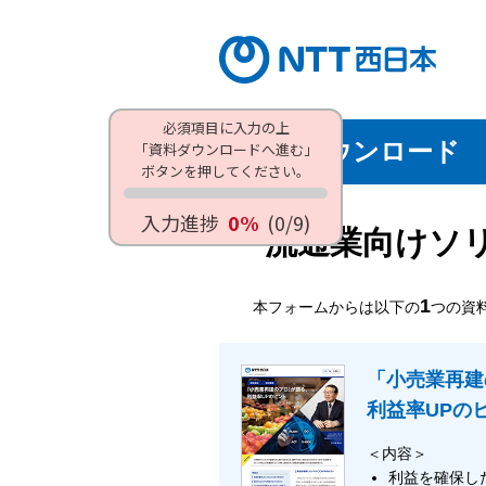
必須項目に入力の上
資料ダウンロード
「資料ダウンロードへ進む」
ボタンを押してください。
入力進捗
0%
(0/9)
流通業向けソ
1
本フォームからは以下の
つの資
「小売業再建
利益率UPの
＜内容＞
利益を確保し