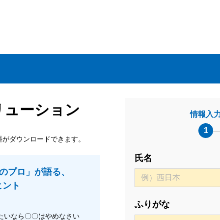
リューション
情報入
1
料がダウンロードできます。
氏名
のプロ」が語る、
ヒント
ふりがな
たいなら〇〇はやめなさい