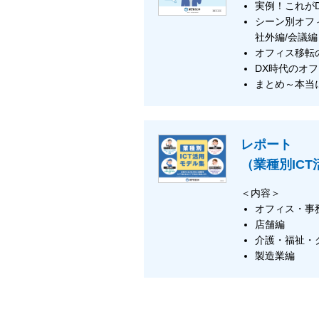
実例！これが
シーン別オフ
社外編/会議編
オフィス移転
DX時代のオ
まとめ～本当
レポート
（業種別IC
＜内容＞
オフィス・事
店舗編
介護・福祉・
製造業編