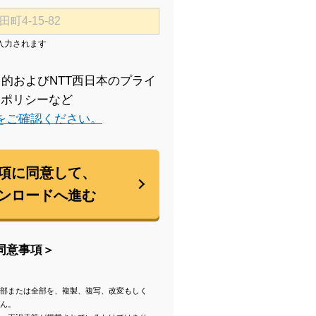
入力されます
的およびNTT西日本のプライ
ーポリシーなど
をご確認ください。
項に同意して、
ンロードへ進む
同意事項＞
部または全部を、複製、複写、改変もしく
ん。