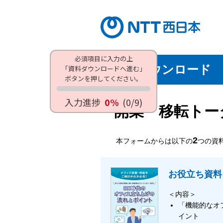
必須項目に入力の上
資料ダウンロード
「資料ダウンロードへ進む」
ボタンを押してください。
入力進捗
0%
(0/9)
開業・移転トー
2
本フォームからは以下の
つの資
お役立ち資料
＜内容＞
「機能的なオ
イント