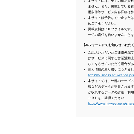
本サイトには、全ての補足資料
ません。また、掲載している資
用条件等サービス内容詳細は弊
本サイトは予告なく中止または
めご了承ください。
掲載資料はPDFファイルです
一切の責任を負いませんことを
【本フォームにてお知らせいただ
ご記入いただいたご連絡先宛て
はサービスに関する営業活動上
む）をさせていただく場合があ
個人情報の取り扱いにつきまし
https://business.ntt-west.co.jp/
本サイトでは、外部のサービス
報などのデータが収集されます
が収集するデータの詳細、利用
ＵＲＬをご確認ください。
https://www.ntt-west.co.jp/share