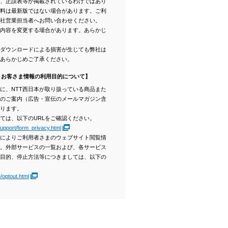
、正誤表等が掲載されているわけではあり
料は最新版ではない場合があります。ご利
社営業担当者へお問い合わせください。
内容を変更する場合があります。あらかじ
。ダウンロードによる損害が生じても弊社は
あらかじめご了承ください。
くお客さま情報の利用目的について】
に、NTT西日本が取り扱っている商品また
のご案内（広告・宣伝のメールマガジン含
ります。
ては、以下のURLをご確認ください。
support/form_privacy.html
によりご利用者さまのウェブサイト閲覧情
。外部サービスの一覧および、各サービス
目的、停止方法等につきましては、以下の
/optout.html