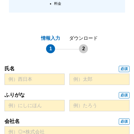
料金
情報入力
ダウンロード
1
2
氏名
必須
ふりがな
必須
会社名
必須