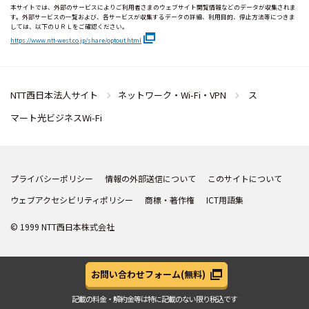
本サイトでは、外部のサービスによりご利用者さまのウェブサイト閲覧情報などのデータが収集されま
す。外部サービスの一覧および、各サービスが収集するデータの詳細、利用目的、停止方法等につきま
しては、以下のＵＲＬをご確認ください。
https://www.ntt-west.co.jp/share/optout.html
NTT西日本法人サイト
ネットワーク・Wi-Fi・VPN
ス
マート光ビジネスWi-Fi
プライバシーポリシー
情報の外部送信について
このサイトについて
ウェブアクセシビリティポリシー
商標・著作権
ICT用語集
© 1999 NTT西日本株式会社
お問い合わせフォーム
(無料)
記載の料金・解約金等は
特に記載のない限り税込です