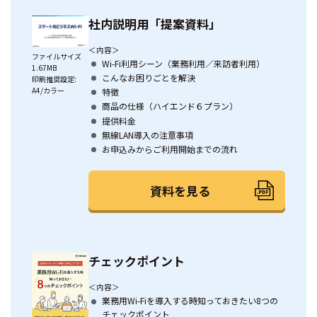
社内説明用「提案資料」
＜内容＞
ファイルサイズ
Wi-Fi利用シーン（業務利用／来訪者利用）
1.67MB
こんなお困りごとを解決
印刷推奨設定:
A4/カラー
特徴
商品の仕様（ハイエンド６プラン）
提供料金
無線LAN導入の注意事項
お申込みからご利用開始までの流れ
資料を見る
チェックポイント
＜内容＞
業務用Wi-Fiを導入する時知っておきたい8つの
チェックポイント