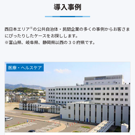
導入事例
※
西日本エリア
の公共自治体・民間企業の多くの事例からお客さま
にぴったりしたケースをお探しします。
※富山県、岐阜県、静岡県以西の３０府県です。
医療・ヘルスケア
医療・ヘルスケア